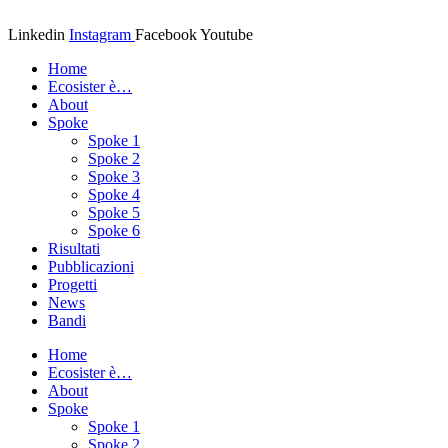
Vai
al
Linkedin
Instagram
Facebook
Youtube
contenuto
Home
Ecosister è…
About
Spoke
Spoke 1
Spoke 2
Spoke 3
Spoke 4
Spoke 5
Spoke 6
Risultati
Pubblicazioni
Progetti
News
Bandi
Home
Ecosister è…
About
Spoke
Spoke 1
Spoke 2