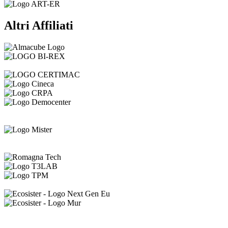
Altri Affiliati