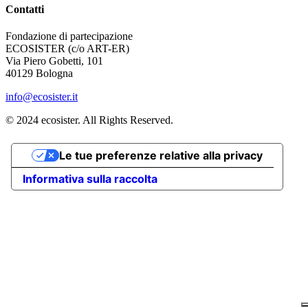
Contatti
Fondazione di partecipazione
ECOSISTER (c/o ART-ER)
Via Piero Gobetti, 101
40129 Bologna
info@ecosister.it
© 2024 ecosister. All Rights Reserved.
Le tue preferenze relative alla privacy
Informativa sulla raccolta