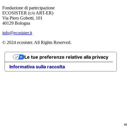
Fondazione di partecipazione
ECOSISTER (c/o ART-ER)
Via Piero Gobetti, 101
40129 Bologna
info@ecosister.it
© 2024 ecosister. All Rights Reserved.
Le tue preferenze relative alla privacy
Informativa sulla raccolta