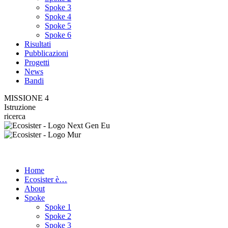
Spoke 3
Spoke 4
Spoke 5
Spoke 6
Risultati
Pubblicazioni
Progetti
News
Bandi
MISSIONE 4
Istruzione
ricerca
Home
Ecosister è…
About
Spoke
Spoke 1
Spoke 2
Spoke 3