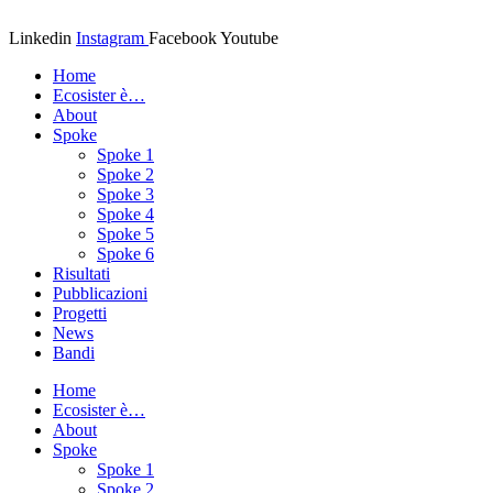
Vai
al
Linkedin
Instagram
Facebook
Youtube
contenuto
Home
Ecosister è…
About
Spoke
Spoke 1
Spoke 2
Spoke 3
Spoke 4
Spoke 5
Spoke 6
Risultati
Pubblicazioni
Progetti
News
Bandi
Home
Ecosister è…
About
Spoke
Spoke 1
Spoke 2