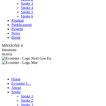
Spoke 3
Spoke 4
Spoke 5
Spoke 6
Risultati
Pubblicazioni
Progetti
News
Bandi
MISSIONE 4
Istruzione
ricerca
Home
Ecosister è…
About
Spoke
Spoke 1
Spoke 2
Spoke 3