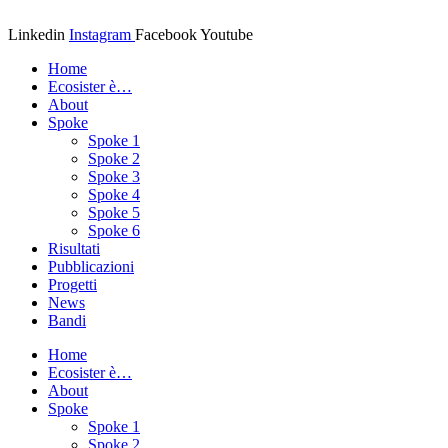
Vai
al
Linkedin
Instagram
Facebook
Youtube
contenuto
Home
Ecosister è…
About
Spoke
Spoke 1
Spoke 2
Spoke 3
Spoke 4
Spoke 5
Spoke 6
Risultati
Pubblicazioni
Progetti
News
Bandi
Home
Ecosister è…
About
Spoke
Spoke 1
Spoke 2