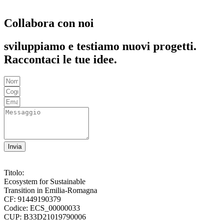
Collabora con noi
sviluppiamo e testiamo nuovi progetti.
Raccontaci le tue idee.
Invia
Titolo:
Ecosystem for Sustainable
Transition in Emilia-Romagna
CF: 91449190379
Codice: ECS_00000033
CUP: B33D21019790006