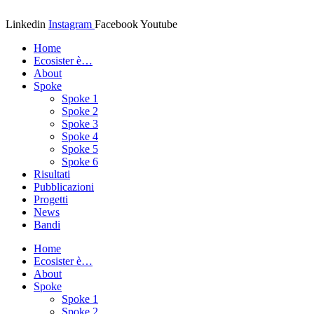
Vai
al
Linkedin
Instagram
Facebook
Youtube
contenuto
Home
Ecosister è…
About
Spoke
Spoke 1
Spoke 2
Spoke 3
Spoke 4
Spoke 5
Spoke 6
Risultati
Pubblicazioni
Progetti
News
Bandi
Home
Ecosister è…
About
Spoke
Spoke 1
Spoke 2