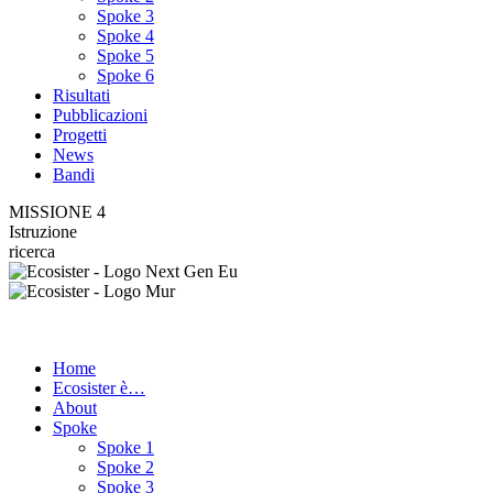
Spoke 3
Spoke 4
Spoke 5
Spoke 6
Risultati
Pubblicazioni
Progetti
News
Bandi
MISSIONE 4
Istruzione
ricerca
Home
Ecosister è…
About
Spoke
Spoke 1
Spoke 2
Spoke 3