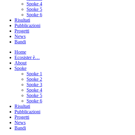
Spoke 4
Spoke 5
Spoke 6
Risultati
Pubblicazioni
Progetti
News
Bandi
Home
Ecosister è…
About
Spoke
Spoke 1
Spoke 2
Spoke 3
Spoke 4
Spoke 5
Spoke 6
Risultati
Pubblicazioni
Progetti
News
Bandi