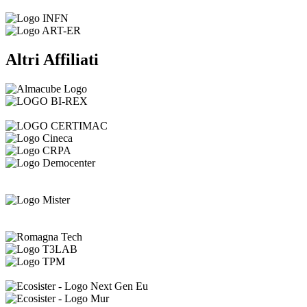
Altri Affiliati