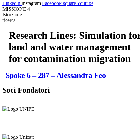
Linkedin
Instagram
Facebook-square
Youtube
MISSIONE 4
Istruzione
ricerca
Research Lines:
Simulation fo
land and water management
for contamination migration
Spoke 6 – 287 – Alessandra Feo
Soci Fondatori