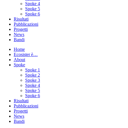
Spoke 4
Spoke 5
Spoke 6
Risultati
Pubblicazioni
Progetti
News
Bandi
Home
Ecosister è…
About
Spoke
Spoke 1
Spoke 2
Spoke 3
Spoke 4
Spoke 5
Spoke 6
Risultati
Pubblicazioni
Progetti
News
Bandi