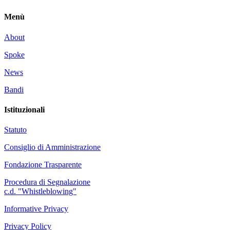
Menù
About
Spoke
News
Bandi
Istituzionali
Statuto
Consiglio di Amministrazione
Fondazione Trasparente
Procedura di Segnalazione
c.d. "Whistleblowing"
Informative Privacy
Privacy Policy