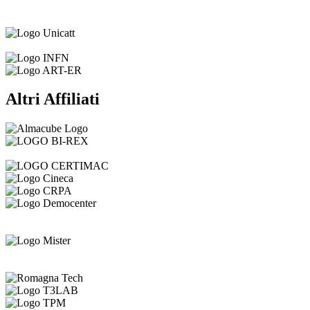
Altri Affiliati