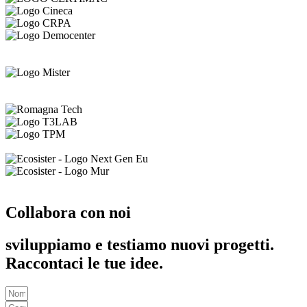
Collabora con noi
sviluppiamo e testiamo nuovi progetti.
Raccontaci le tue idee.