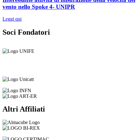
vento nello Spoke 4- UNIPR
Leggi qui
Soci Fondatori
Altri Affiliati