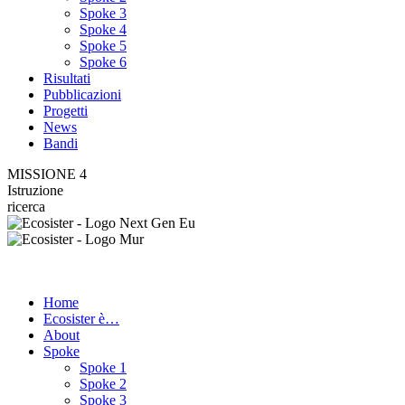
Spoke 3
Spoke 4
Spoke 5
Spoke 6
Risultati
Pubblicazioni
Progetti
News
Bandi
MISSIONE 4
Istruzione
ricerca
Home
Ecosister è…
About
Spoke
Spoke 1
Spoke 2
Spoke 3