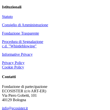
Istituzionali
Statuto
Consiglio di Amministrazione
Fondazione Trasparente
Procedura di Segnalazione
c.d. "Whistleblowing"
Informative Privacy
Privacy Policy
Cookie Policy
Contatti
Fondazione di partecipazione
ECOSISTER (c/o ART-ER)
Via Piero Gobetti, 101
40129 Bologna
info@ecosister.it