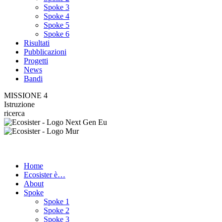
Spoke 3
Spoke 4
Spoke 5
Spoke 6
Risultati
Pubblicazioni
Progetti
News
Bandi
MISSIONE 4
Istruzione
ricerca
Home
Ecosister è…
About
Spoke
Spoke 1
Spoke 2
Spoke 3