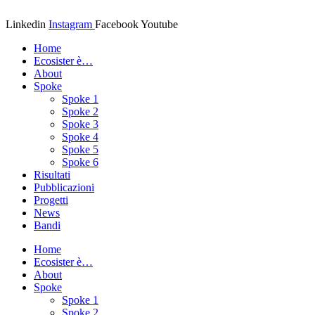
Vai
al
Linkedin
Instagram
Facebook
Youtube
contenuto
Home
Ecosister è…
About
Spoke
Spoke 1
Spoke 2
Spoke 3
Spoke 4
Spoke 5
Spoke 6
Risultati
Pubblicazioni
Progetti
News
Bandi
Home
Ecosister è…
About
Spoke
Spoke 1
Spoke 2