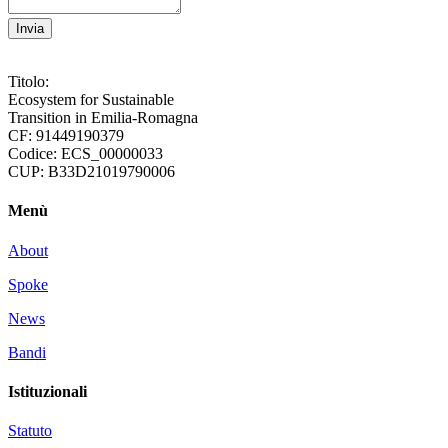
Invia
Titolo:
Ecosystem for Sustainable
Transition in Emilia-Romagna
CF: 91449190379
Codice: ECS_00000033
CUP: B33D21019790006
Menù
About
Spoke
News
Bandi
Istituzionali
Statuto