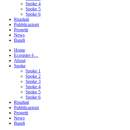
Spoke 4
Spoke 5
Spoke 6
Risultati
Pubblicazioni
Progetti
News
Bandi
Home
Ecosister è…
About
Spoke
Spoke 1
Spoke 2
Spoke 3
Spoke 4
Spoke 5
Spoke 6
Risultati
Pubblicazioni
Progetti
News
Bandi