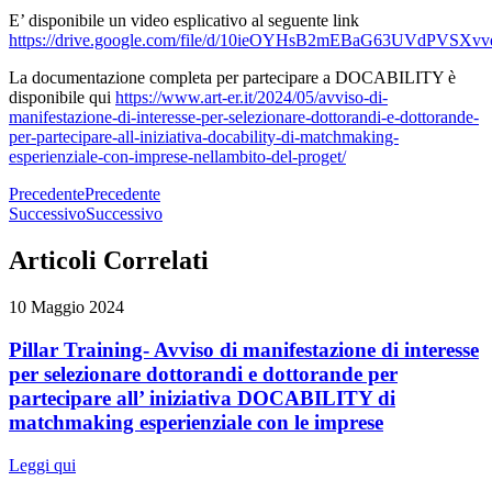
E’ disponibile un video esplicativo al seguente link
https://drive.google.com/file/d/10ieOYHsB2mEBaG63UVdPVSXvv
La documentazione completa per partecipare a DOCABILITY è
disponibile qui
https://www.art-er.it/2024/05/avviso-di-
manifestazione-di-interesse-per-selezionare-dottorandi-e-dottorande-
per-partecipare-all-iniziativa-docability-di-matchmaking-
esperienziale-con-imprese-nellambito-del-proget/
Precedente
Precedente
Successivo
Successivo
Articoli Correlati
10 Maggio 2024
Pillar Training- Avviso di manifestazione di interesse
per selezionare dottorandi e dottorande per
partecipare all’ iniziativa DOCABILITY di
matchmaking esperienziale con le imprese
Leggi qui