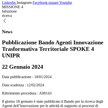
Linkedin
Instagram
Facebook-square
Youtube
MISSIONE 4
Istruzione
ricerca
News
Pubblicazione Bando Agenti Innovazione
Trasformativa Territoriale SPOKE 4
UNIPR
22 Gennaio 2024
Data pubblicazione : 18/01/2024
Data scadenza : 12/02/2024
Riferimento procedura : A00143
Il giorno 18 gennaio è stato pubblicato il Bando per la ricerca degli
Agenti dell’Innovazione per le attività di supporto ai processi di