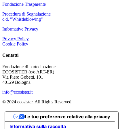
Fondazione Trasparente
Procedura di Segnalazione
c.d. "Whistleblowing"
Informative Privacy
Privacy Policy
Cookie Policy
Contatti
Fondazione di partecipazione
ECOSISTER (c/o ART-ER)
Via Piero Gobetti, 101
40129 Bologna
info@ecosister.it
© 2024 ecosister. All Rights Reserved.
Le tue preferenze relative alla privacy
Informativa sulla raccolta