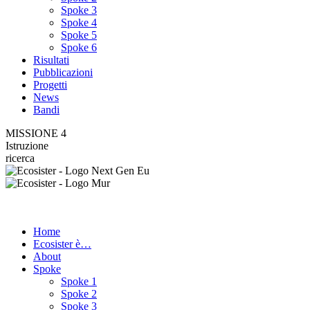
Spoke 3
Spoke 4
Spoke 5
Spoke 6
Risultati
Pubblicazioni
Progetti
News
Bandi
MISSIONE 4
Istruzione
ricerca
Home
Ecosister è…
About
Spoke
Spoke 1
Spoke 2
Spoke 3