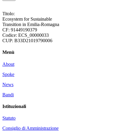
Titolo:
Ecosystem for Sustainable
Transition in Emilia-Romagna
CF: 91449190379
Codice: ECS_00000033
CUP: B33D21019790006
Menù
About
Spoke
News
Bandi
Istituzionali
Statuto
Consiglio di Amministrazione