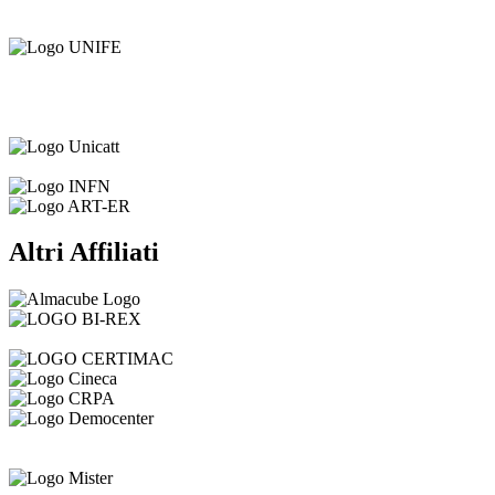
Altri Affiliati